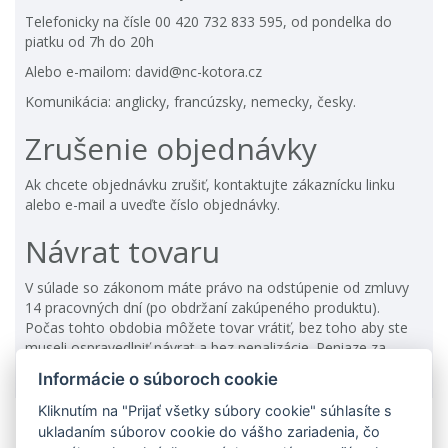
Telefonicky na čísle
00 420 732 833 595
, od pondelka do
piatku od 7h do 20h
Alebo e-mailom:
david@nc-kotora.cz
Komunikácia: anglicky, francúzsky, nemecky, česky.
Zrušenie objednávky
Ak chcete objednávku zrušiť, kontaktujte zákaznícku linku
alebo e-mail a uveďte číslo objednávky.
Návrat tovaru
V súlade so zákonom máte právo na odstúpenie od zmluvy
14 pracovných dní (po obdržaní zakúpeného produktu).
Počas tohto obdobia môžete tovar vrátiť, bez toho aby ste
museli ospravedlniť návrat a bez penalizácie. Peniaze za
tovar Vám budú vrátené na účet.
Informácie o súboroch cookie
Kliknutím na "Prijať všetky súbory cookie" súhlasíte s
ukladaním súborov cookie do vášho zariadenia, čo