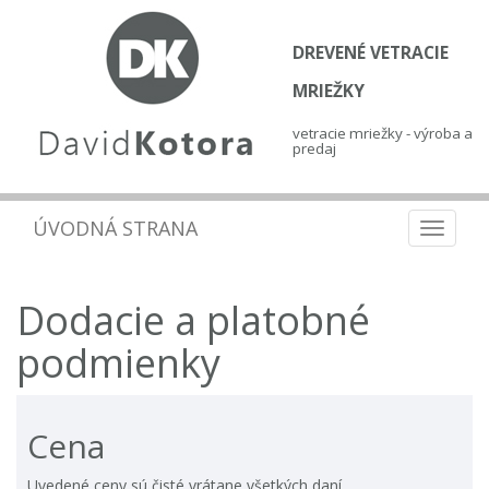
DREVENÉ VETRACIE
MRIEŽKY
vetracie mriežky - výroba a
predaj
ÚVODNÁ STRANA
Toggle
navigat
Dodacie a platobné
podmienky
Cena
Uvedené ceny sú čisté vrátane všetkých daní