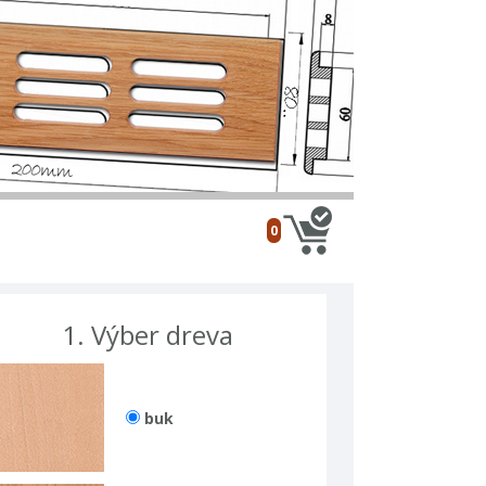
0
1.
výber dreva
buk