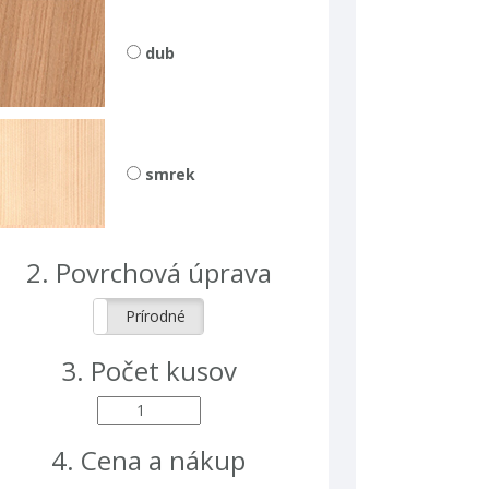
dub
smrek
2.
povrchová úprava
Lakované
Prírodné
3.
počet kusov
4.
cena a nákup