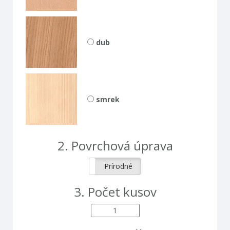
dub
smrek
2.
povrchová úprava
Lakované
Prírodné
3.
počet kusov