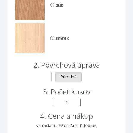
dub
smrek
2.
povrchová úprava
Lakované
Prírodné
3.
počet kusov
4.
cena a nákup
vetracia mriežka,
Buk
,
Prírodné
.