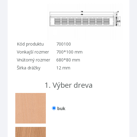
kód produktu
700100
vonkajší rozmer
700*100 mm
vnútorný rozmer
680*80 mm
šírka drážky
12 mm
1.
výber dreva
buk